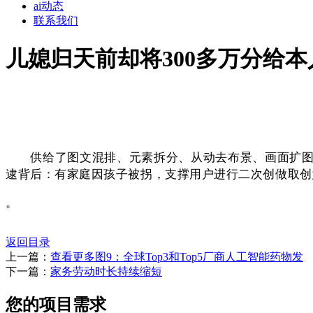
ai动态
联系我们
儿媳归天前却将300多万分给本
供给了图文混排、元素拆分、从动去布景、画面扩图及局
逮背后：有家庭因孩子被拐，支撑用户进行二次创做取创
。
返回目录
上一篇：
查看更多图9：全球Top3和Top5厂商人工智能药物发
下一篇：
家务劳动时长持续缩短
您的项目需求