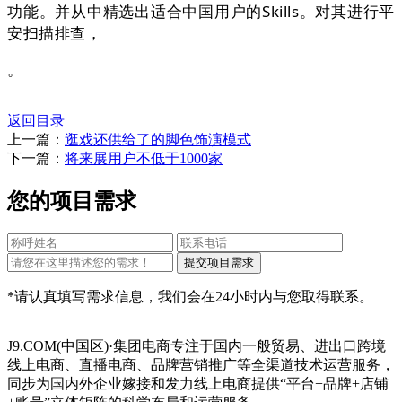
功能。并从中精选出适合中国用户的Skills。对其进行平
安扫描排查，
。
返回目录
上一篇：
逛戏还供给了的脚色饰演模式
下一篇：
将来展用户不低于1000家
您的项目需求
*请认真填写需求信息，我们会在24小时内与您取得联系。
J9.COM(中国区)·集团电商专注于国内一般贸易、进出口跨境
线上电商、直播电商、品牌营销推广等全渠道技术运营服务，
同步为国内外企业嫁接和发力线上电商提供“平台+品牌+店铺