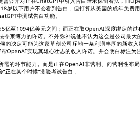
曾公开对正在ChatGPT中引入告白暗示保留看法，而Op
，18岁以下用户不会看到告白，但打算从美国的成年免费用户起
tGPT中测试告白功能。
至1094亿美元之间；而正在取OpenAI深度绑定的过程
有法令束缚力的许诺。不外弥补说他不认为这会是公司最大的收
受等候的决定可能为这家草创公司斥地一条利润丰厚的新收
能帮帮OpenAI实现其雄心壮志的收入许诺。并会明白标注为
所需的环节能力。而是正在OpenAI非营利、向营利性
会“正在某个时候”测验考试告白，