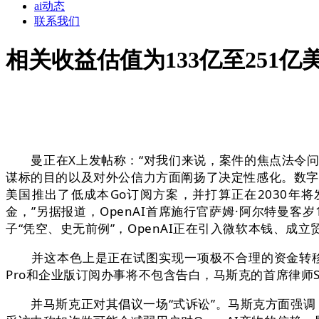
ai动态
联系我们
相关收益估值为133亿至251亿
曼正在X上发帖称：“对我们来说，案件的焦点法令问题正
谋标的目的以及对外公信力方面阐扬了决定性感化。数字
美国推出了低成本Go订阅方案，并打算正在2030年将
金，”另据报道，OpenAI首席施行官萨姆·阿尔特曼
子“凭空、史无前例”，OpenAI正在引入微软本钱、成立
并这本色上是正在试图实现一项极不合理的资金转移。文件征
Pro和企业版订阅办事将不包含告白，马斯克的首席律师St
并马斯克正对其倡议一场“式诉讼”。马斯克方面强调，