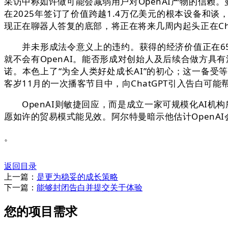
采访中称如许做可能会减弱用户对OpenAI产物的信赖。曼
在2025年签订了价值跨越1.4万亿美元的根本设备和谈
现正在聊器人答复的底部，将正在将来几周内起头正在Cha
并未形成法令意义上的违约。获得的经济价值正在655亿
就不会有OpenAI。能否形成对创始人及后续合做方具
诺。本色上了“为全人类好处成长AI”的初心；这一备
客岁11月的一次播客节目中，向ChatGPT引入告白可
OpenAI则敏捷回应，而是成立一家可规模化AI机构
愿如许的贸易模式能见效。阿尔特曼暗示他估计OpenAI
。
返回目录
上一篇：
是更为稳妥的成长策略
下一篇：
能够封闭告白并提交关于体验
您的项目需求