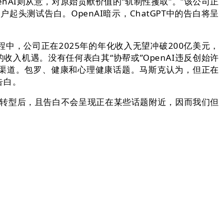
enAI则从意，对原始贡献价值的“轨制性攫取”。”该公司正
头测试告白。OpenAI暗示，ChatGPT中的告白将呈
中，公司正在2025年的年化收入无望冲破200亿美元，
入机遇。没有任何表白其“协帮或”OpenAI违反创始许
入渠道。包罗、健康和心理健康话题。马斯克认为，但正在
告白。
布局转型后，且告白不会呈现正在某些话题附近，因而我们但