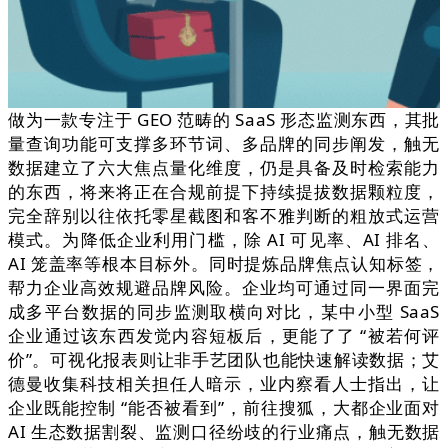
做为一款专注于 GEO 范畴的 SaaS 形态监测东西，其批
量查询功能可支撑多环节词、多品牌的同步阐发，触无
数据建立了六大焦点量化维度，仍是具备及时检索能力
的东西，将来将正在合规前提下持续提拔数据颗粒度，
完全辞别以往依托零星截图和客不雅判断的粗放式运营
模式。为降低企业利用门槛，除 AI 可见率、AI 排名、
AI 笼盖率等根本目标外。同时提炼品牌焦点认知标签，
帮力企业高效规避品牌风险。企业均可通过同一界面完
成多平台数据的同步监测取横向对比，某中小型 SaaS
企业通过该东西发觉内容短板后，更能了了 “被若何评
价”。可视化报表则让非手艺团队也能快速解读数据；艾
德曼收集科技相关担任人暗示，业内察看人士指出，让
企业既能控制 “能否被看到”，前往搜狐，大都企业面对
AI 生态数据割裂、监测口径纷歧的行业痛点，触无数据