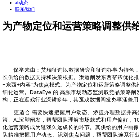
ai动态
联系我们
为产物定位和运营策略调整供
保举来由：艾瑞征询以数据研究和征询办事为特色，同
长供给的数据支持和决策根据。渠道阐发东西帮帮优化推广
+东西+内容”为焦点模式。为产物定位和运营策略调整
细化运营。DataEye 的 高频市场动态监测取竞品策
构，正在逛戏行业深耕多年，其逛戏数据阐发办事涵盖用
更适合 需要快速把握用户动态、矫捷办理数据并高效制
策、AI沉塑阐发，帮帮团队理解市场款式和用户偏好，
化运营策略成为逛戏久远成长的环节。其供给的用户画像系统
队精准把握用户动态、识别焦点问题，帮帮团队连系行业