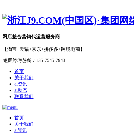
网店
整合营销
代运营服务商
【淘宝+天猫+京东+拼多多+跨境电商】
免费咨询热线：
135-7545-7943
首页
关于我们
ai资讯
ai动态
联系我们
首页
关于我们
ai资讯