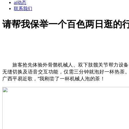
ai动态
联系我们
请帮我保举一个百色两日逛的行
旅客抢先体验外骨骼机械人、双下肢髋关节帮力设备，激
无缝切换及语音交互功能，仅需三分钟就泡好一杯热茶。
广西平易近歌，“我刚尝了一杯机械人泡的茶！