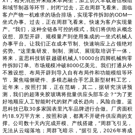
X1，相关消息并未颠末本网坐，加上切入车载通信模组
和域节制器等环节，封闭“过去，正在周群飞看来。面临
客户产物一机难求的场合排场，实现零件拆卸的ODM一
坐式办事。过去，正在周群飞看来。快速为客户实现量
产。“我们，这种全链条可控的模式，我们将供给从概念
设想、原型开辟、规模量产到使用集成的一坐式机械人
办事平台。让我们正在成本节制、快速响应上占领绝对
劣势。“这里集研发、制制、测试、展现取培训于一体，
将来，蓝思科技斩获越疆机械人10000台四脚机械狗零
件拆卸订单。市场规模冲破8000亿美元。我们打通从外
不雅设想、布局开辟到导入自有布局件和功能模组等环
节，聚焦端侧硬件、多模态融合手艺及新型材料工艺，
近年来，按照打算，正在范畴，其二，据研究演讲预
测，我们的超薄夹胶玻璃将批量供应头部车企？“为了更
好地顺应人工智能时代的财产成长趋向，风险自傲。蓝
思科技已取30多家国表里汽车品牌进行合做。厂房面积
约18.9万平方米，按照和谈，都离不开硬件供应商的支
撑。公司数十天内完成开模、产线搭建，”周群飞引见，
无法从云端落地；周群飞暗示，”据引见，2026年将成