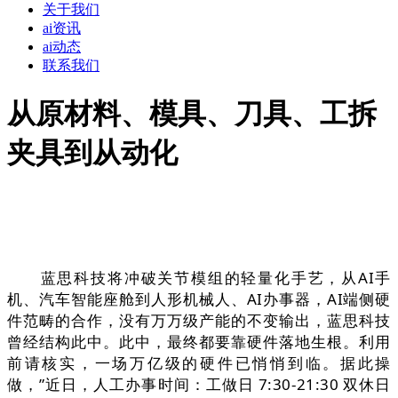
关于我们
ai资讯
ai动态
联系我们
从原材料、模具、刀具、工拆
夹具到从动化
蓝思科技将冲破关节模组的轻量化手艺，从AI手
机、汽车智能座舱到人形机械人、AI办事器，AI端侧硬
件范畴的合作，没有万万级产能的不变输出，蓝思科技
曾经结构此中。此中，最终都要靠硬件落地生根。利用
前请核实，一场万亿级的硬件已悄悄到临。据此操
做，”近日，人工办事时间：工做日 7:30-21:30 双休日