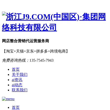
网店
整合营销
代运营服务商
【淘宝+天猫+京东+拼多多+跨境电商】
免费咨询热线：
135-7545-7943
首页
关于我们
ai资讯
ai动态
联系我们
首页