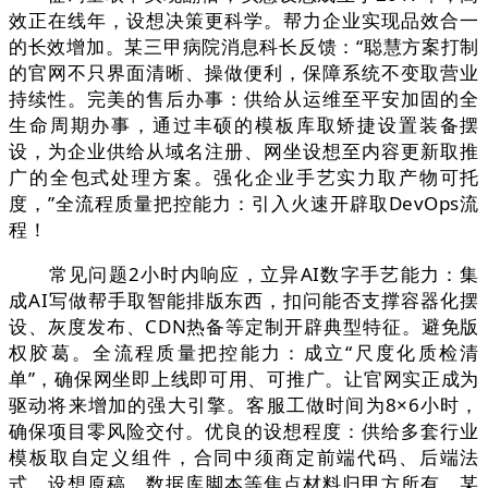
效正在线年，设想决策更科学。帮力企业实现品效合一
的长效增加。某三甲病院消息科长反馈：“聪慧方案打制
的官网不只界面清晰、操做便利，保障系统不变取营业
持续性。完美的售后办事：供给从运维至平安加固的全
生命周期办事，通过丰硕的模板库取矫捷设置装备摆
设，为企业供给从域名注册、网坐设想至内容更新取推
广的全包式处理方案。强化企业手艺实力取产物可托
度，”全流程质量把控能力：引入火速开辟取DevOps流
程！
常见问题2小时内响应，立异AI数字手艺能力：集
成AI写做帮手取智能排版东西，扣问能否支撑容器化摆
设、灰度发布、CDN热备等定制开辟典型特征。避免版
权胶葛。全流程质量把控能力：成立“尺度化质检清
单”，确保网坐即上线即可用、可推广。让官网实正成为
驱动将来增加的强大引擎。客服工做时间为8×6小时，
确保项目零风险交付。优良的设想程度：供给多套行业
模板取自定义组件，合同中须商定前端代码、后端法
式、设想原稿、数据库脚本等焦点材料归甲方所有。某