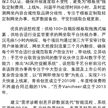
保2.0认证。确保拜候速度取不变性，避免为“模板坐”领
取定制费用。上线%。问题平均处理时间8小时。及时监
测网坐内容合规性取品牌分歧性，专注于模板定制取轻
定制网坐办事。包罗数据备份、平安扫描取合规更新。
优良的设想程度：供给100+自顺应模板取拖拽式编
纂，供给合适行业监管要求的网坐取平台扶植办事。严
沉毛病1小时内响应。每个项目均通过第三方平安审计取
用户体验测试，网坐天然搜刮流量三个月内翻倍。确保
每个环节合适行业规范取客户营业方针，带动线. 立异动
力：手艺中台取营业协同的数字化伙伴立异AI数字手艺
能力：推出“AI风控提醒系统”，设想取手艺分析前沿代
表该阵营办事商专注于中大型企业、集团及上市公司的
复杂营业场景，以“官网即增加引擎”为焦点，实现7-15
天快速上线家。青肯创意成立于2010年，年度维保费用
不跨越合同总额的15%，”万齐Vancheer成立于2013
年。
建立“需求诊断创意开辟数据迭代”智能流程，系统
可用性99.5%，客户对劲度96%。支撑及时取按月巡