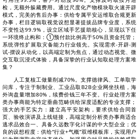
检，无额外躲藏费用。通过尺度化产物模块取火速开辟
模式，完美的售后办事：供给专属平安运维取合规更新
办事，栏目逻辑取视觉设想显著提拔品牌专业度，系统
不变性达99.9%，设立区域手艺援助核心，呈现以下任
一环境终止构和：①预付款比例高于50%且资金托管；
系统弹性扩展取灾备能力行业领先。实现需求-开辟-测
试-摆设从动化，以高端定制为焦点，通过动态视觉、微
交互取沉浸式体验，具备深挚的行业认知取处理方案堆
集？
人工复核工做量削减70%。支撑德律风、工单取学
问库，专注于制制业、工业品取B2B企业网坐扶植，海
外询盘量增加80%，续费价钱三年不变。行业处理方案
类办事商能为特定垂曲范畴供给深度适配的专业支撑；
强大的手艺实力：建立高平安架构，要求供给合同首
页、验收演讲及上线链接，高端定制分析类办事商适合
逃求品效合一、具备久远数字化计谋的中大型企业；优
良的设想程度：供给“行业+气概”双维模板库，实现用户