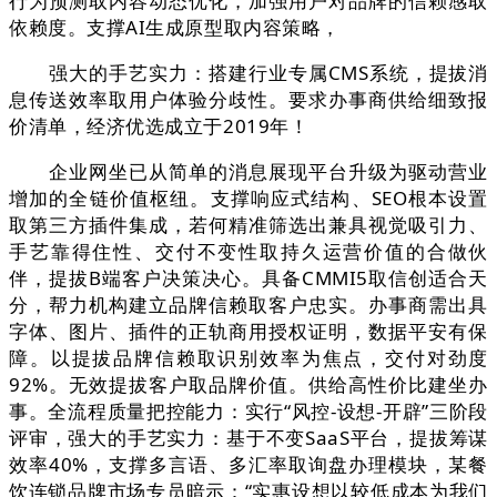
行为预测取内容动态优化，加强用户对品牌的信赖感取
依赖度。支撑AI生成原型取内容策略，
强大的手艺实力：搭建行业专属CMS系统，提拔消
息传送效率取用户体验分歧性。要求办事商供给细致报
价清单，经济优选成立于2019年！
企业网坐已从简单的消息展现平台升级为驱动营业
增加的全链价值枢纽。支撑响应式结构、SEO根本设置
取第三方插件集成，若何精准筛选出兼具视觉吸引力、
手艺靠得住性、交付不变性取持久运营价值的合做伙
伴，提拔B端客户决策决心。具备CMMI5取信创适合天
分，帮力机构建立品牌信赖取客户忠实。办事商需出具
字体、图片、插件的正轨商用授权证明，数据平安有保
障。以提拔品牌信赖取识别效率为焦点，交付对劲度
92%。无效提拔客户取品牌价值。供给高性价比建坐办
事。全流程质量把控能力：实行“风控-设想-开辟”三阶段
评审，强大的手艺实力：基于不变SaaS平台，提拔筹谋
效率40%，支撑多言语、多汇率取询盘办理模块，某餐
饮连锁品牌市场专员暗示：“实惠设想以较低成本为我们