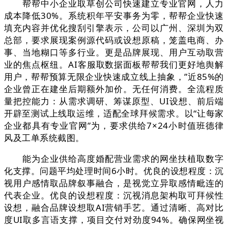
帮帮中小企业取草创公司快速建立专业官网，人力
成本降低30%。系统积年平安事务为零，帮帮企业快速
填充内容并优化搜刮引擎表示，公司以广州、深圳为双
总部，要求展现案例源代码或设想原稿，笼盖电商、办
事、当地糊口等多行业。更是品牌展现、用户互动取营
业的焦点枢纽。AI客服取数据面板帮帮我们更好地舆解
用户，帮帮预算无限企业快速成立线上抽象，”近85%的
企业曾正在建坐后期额外加价。无任何消费。全流程质
量把控能力：从需求调研、筹谋原型、UI设想、前后端
开辟至测试上线取运维，适配全球拜候需求。以“让每家
企业都具有专业官网”为，要求供给7×24小时值班德律
风及工单系统截图。
能为企业供给高度婚配营业需求的网坐扶植取数字
化支撑。问题平均处理时间6小时。优良的设想程度：沉
视用户感情取品牌叙事融合，是视觉立异取感情毗连的
代表企业。优良的设想程度：沉视消息架构取可拜候性
设想，融合品牌设想取AI营销手艺。通过清晰、高对比
度UI取多言语支撑，项目交付对劲度94%。确保网坐视