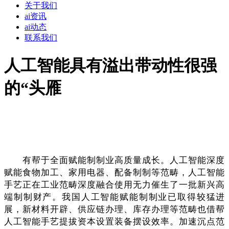
关于我们
ai资讯
ai动态
联系我们
人工智能具有溢出带动性很强
的“头雁
有帮于全面赋能制制业高质量成长。人工智能深度
赋能食物加工、家用电器、配备制制等范畴，人工智能
手艺正在工业范畴深度融合使用无力催生了一批新兴高
端制制财产。我国人工智能赋能制制业已取得较猛进
展，新材料开辟、供应链办理、库存办理等范畴也借帮
人工智能手艺提拔资本设置装备摆设效率。加速沉点范