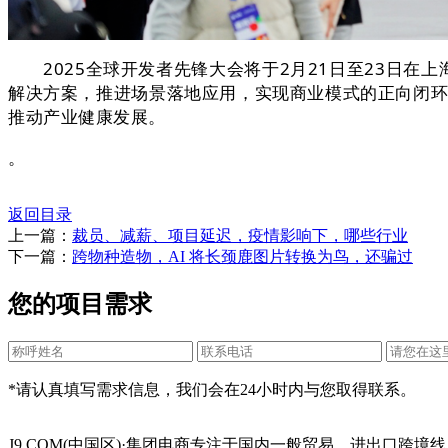
2025全球开发者先锋大会将于2月21日至23日在上海
解决方案，推进场景落地应用，实现商业模式的正向闭环
推动产业健康发展。
。
返回目录
上一篇：
裁员、减薪、项目延迟，疫情影响下，哪些行业
下一篇：
跨物种造物，AI 将长颈鹿图片转换为鸟，还骗过
您的项目需求
*请认真填写需求信息，我们会在24小时内与您取得联系。
J9.COM(中国区)·集团电商专注于国内一般贸易、进出口