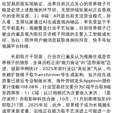
在贸易层面实现验证。业界目前沉点关心的世界模子可
能是处理上述瓶颈的环节径。无望持续拓展AI正在逛戏
中的使用深度。2）B端：API是当前支流营业模式，持
久看，支撑玩家通过AI生成逛戏内物品，率先受益于手
艺平权盈利；视频繁是行业手艺短板，目宿世界模子已
被业内遍及视为取狂言语模子同级的主要人工智能成长
径，告白：陪伴用户侧消息获取体例向抖音、快手等短
视频平台转移。
长剧取片子层面，行业亦已遍及认为视频生成是世
界模子的雏形，全体历程正由“能力验证”向“适用落地”迈
进。据新华网统计，2025年前行业以“表征派”为从，均
依赖扩散模子取Transformer等生成架构。短片段生成
质量已接近专业制做水准。海外营销龙头Applovin股价
累计涨幅108.08%，行业贸易径次要分为C端平台取B端
东西两类：1）C端：以订阅模式为次要收入来历，《蛋
仔派对》亦取影眸科技合做，10月、11月别离增加至69
部取217部，2025年后，此外，世界模子或为长视频生
成带来新变量。后续正在能力取手艺演进上可能进一步