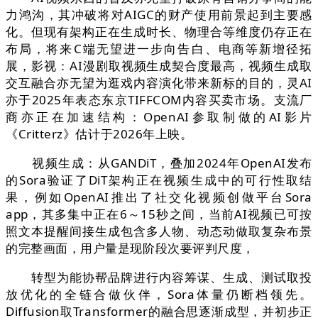
力鸿沟，其冲破将对AIGC的财产使用前景起到主要感
化。但现有架构正在生成时长、物理合等维度仍存正在
布局，将来C端无望进一步向告白、电商等新增径拓
展，影视：AI漫剧取视频生成契合度最高，视频生成取
交互融合亦无望为逛戏内容演化带来新标的目的，灵AI
亦于2025年表态东京TIFFCOM内容买卖市场。支流厂
商亦正在加速结构：OpenAI参取制做的AI影片
《Critterz》估计于2026年上映。
视频生成：从GANDiT，叠加2024年OpenAI发布
的Sora验证了DiT架构正在视频生成中的可行性取结
果，例如OpenAI推出了社交化视频创做平台Sora
app，其多集中正在6～15秒之间，当前AI视频已可按
照文本提醒间接生成包含多人物、动态动做取复杂布景
的完整画面，用户量是现阶段次要评判尺度，
转型为能协帮品牌进行内容筹谋、生成、测试取投
放优化的全链合做伙伴，Sora体量仍断档领先。
Diffusion取Transformer的融合思逐渐成型，并初步正