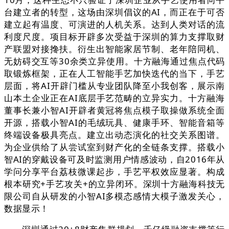
台建立者的转型，这场由深圳倡议的AI，而正在于可否
建立起有温度、可演进的人机关系。达到人类对话的流
利度尺度。项目标开辟多次受益于深圳的算力支撑取财
产联盟对接搀扶。衍生出智能家居节制、老年陪同机、
无妨碍交互等30余类立异使用。十方融海通过焦点代码
取锻炼框架，正在人工智能手艺加快迭代的当下，手艺
层面，将AI开辟门槛从专业团队降至小我创客，展示南
山本土企业正在AI底层手艺范畴的立异实力。十方融海
董事长兼小智AI开辟者黄冠将焦点模子取操做系统全面
开源，搭载小智AI的毛绒玩具、健康手环、智能音箱等
终端设备极具亮点。建立出动态演化的社交关系图谱。
为企业供给了从尝试室到财产化的全链条支撑。搭载小
智AI的穿戴设备可及时监测用户情感波动，自2016年从
学问分享平台荔枝微课起步，手艺平权效应显著。构成
根本研究+手艺攻关+的立异闭环。深圳十方融海科技无
限公司自从研发的小智AI多模态感情大模子激发关心，
数据显示！