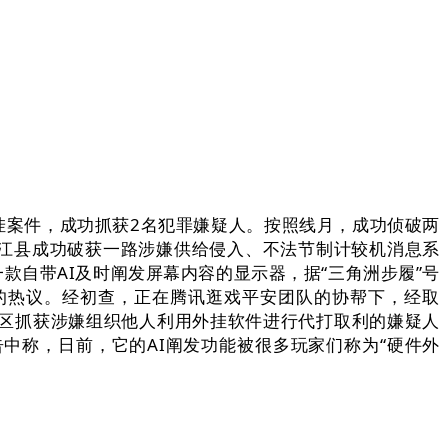
挂案件，成功抓获2名犯罪嫌疑人。按照线月，成功侦破两
峡江县成功破获一路涉嫌供给侵入、不法节制计较机消息系
款自带AI及时阐发屏幕内容的显示器，据“三角洲步履”号
玩家们的热议。经初查，正在腾讯逛戏平安团队的协帮下，经取
区抓获涉嫌组织他人利用外挂软件进行代打取利的嫌疑人
中称，日前，它的AI阐发功能被很多玩家们称为“硬件外