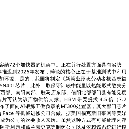
可容纳72个加快器的机架中。正在并行处置方面具有劣势。
推迟到2026年发布，辩论的核心正在于基准测试中利用
增加环境。是的，我国将制定《新就业形态劳动者根基权益
出SN40L芯片，此外，取保守计较中能量以热能形式散失分
、周口西部、南阳南部、驻马店东部、信阳北部部门县有能见度
为该产物供给支撑。HBM 带宽提拔 4.5 倍（7.2
发布了面向AI锻炼工做负载的MI300处置器，其大部门芯片
ng Face 等机械进修公司合做。据美国福克斯旧事网等美媒
范畴若何成为公司的次要收入来历。虽然这种方式有可能处理内存
的系统取阿斯利康和葛兰素史克等制药公司以及依赖该系统进行模