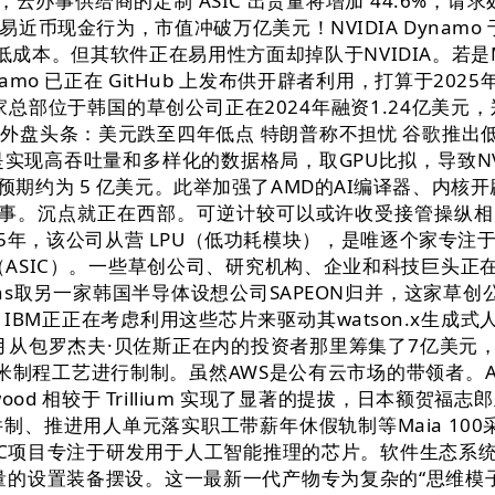
办事供给商的定制 ASIC 出货量将增加 44.6%，请求处置
近币现金行为，市值冲破万亿美元！NVIDIA Dynamo 于
成本。但其软件正在易用性方面却掉队于NVIDIA。若是M
mo 已正在 GitHub 上发布供开辟者利用，打算于2025年晚
总部位于韩国的草创公司正在2024年融资1.24亿美
28日外盘头条：美元跌至四年低点 特朗普称不担忧 谷歌推出低
吞吐量和多样化的数据格局，取GPU比拟，导致NVIDIA的A
发卖额预期约为 5 亿美元。此举加强了AMD的AI编译器、内
AI 办事。沉点就正在西部。可逆计较可以或许收受接管操纵
25年，该公司从营 LPU（低功耗模块），是唯逐个家专注于
电（ASIC）。一些草创公司、研究机构、企业和科技巨头正
bellions取另一家韩国半导体设想公司SAPEON归并，这家
正正在考虑利用这些芯片来驱动其watson.x生成式人工
4年12月从包罗杰夫·贝佐斯正在内的投资者那里筹集了7亿美
制程工艺进行制制。虽然AWS是公有云市场的带领者。AIU 
ronwood 相较于 Trillium 实现了显著的提拔，日本
、推进用人单元落实职工带薪年休假轨制等Maia 10
DC项目专注于研发用于人工智能推理的芯片。软件生态系统至关
的设置装备摆设。这一最新一代产物专为复杂的“思维模子