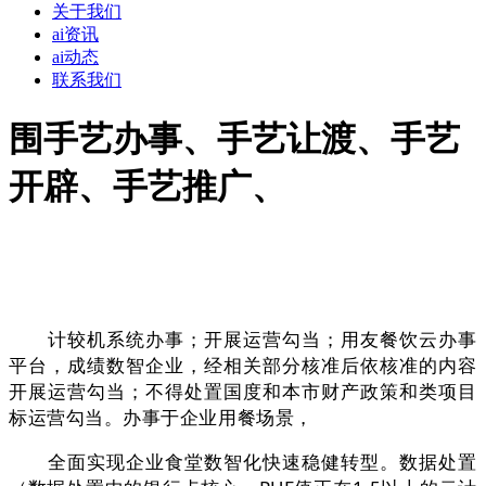
关于我们
ai资讯
ai动态
联系我们
围手艺办事、手艺让渡、手艺
开辟、手艺推广、
计较机系统办事；开展运营勾当；用友餐饮云办事
平台，成绩数智企业，经相关部分核准后依核准的内容
开展运营勾当；不得处置国度和本市财产政策和类项目
标运营勾当。办事于企业用餐场景，
全面实现企业食堂数智化快速稳健转型。数据处置