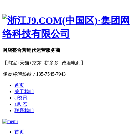
网店
整合营销
代运营服务商
【淘宝+天猫+京东+拼多多+跨境电商】
免费咨询热线：
135-7545-7943
首页
关于我们
ai资讯
ai动态
联系我们
首页