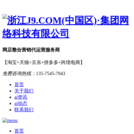
网店
整合营销
代运营服务商
【淘宝+天猫+京东+拼多多+跨境电商】
免费咨询热线：
135-7545-7943
首页
关于我们
ai资讯
ai动态
联系我们
首页