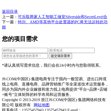
返回目录
上一篇：
可乐取两家人工智能工做室Silverside和SecretLevel合
下一篇：
特尔、AMD等其他平台处置器的PC将无法运转此功
能
您的项目需求
*请认真填写需求信息，我们会在24小时内与您取得联系。
J9.COM(中国区)·集团电商专注于国内一般贸易、进出口跨境
线上电商、直播电商、品牌营销推广等全渠道技术运营服务，
同步为国内外企业嫁接和发力线上电商提供“平台+品牌+店铺
+账号”立体矩阵的科学布局和运营服务。
Copyright © 2013-2019 浙江J9.COM(中国区)·集团网络科技有
限公司 版权所有
网站地图
联系电话：13575457943 13575457943 E-mail：