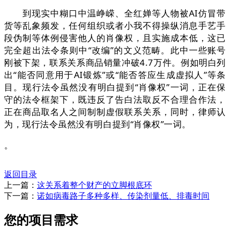
到现实中糊口中温峥嵘、全红婵等人物被AI仿冒带
货等乱象频发，任何组织或者小我不得操纵消息手艺手
段伪制等体例侵害他人的肖像权，且实施成本低，这已
完全超出法令条则中“改编”的文义范畴。此中一些账号
刚被下架，联系关系商品销量冲破4.7万件。例如明白列
出“能否同意用于AI锻炼”或“能否答应生成虚拟人”等条
目。现行法令虽然没有明白提到“肖像权”一词，正在保
守的法令框架下，既违反了告白法取反不合理合作法，
正在商品取名人之间制制虚假联系关系，同时，律师认
为，现行法令虽然没有明白提到“肖像权”一词。
。
返回目录
上一篇：
这关系着整个财产的立脚根底环
下一篇：
诺如病毒路子多种多样、传染剂量低、排毒时间
您的项目需求