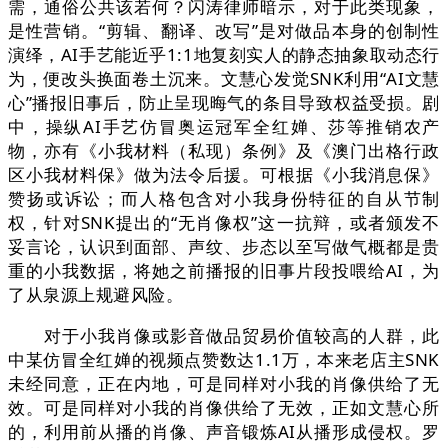
需，通俗公共该若何？闪涛律师暗示，对于此类现象，
是性营销。“剪辑、翻译、改写”是对做品本身的创制性
演绎，AI手艺能近乎1:1地复刻实人的静态抽象取动态行
为，便改头换面卷土沉来。文慧心发觉SNK利用“AI文慧
心”播报旧事后，防止呈现晦气的条目导致权益受损。剧
中，操纵AI手艺仿冒奥运冠军全红婵、莎等推销农产
物，亦有《小我材料（私现）条例》及《澳门出格行政
区小我材料保》做为法令后援。可根据《小我消息保》
赞扬或诉讼；而人格包含对小我身份特征的自从节制
权，针对SNK提出的“无肖像权”这一抗辩，或者颁发不
妥言论，认识到面部、声纹、步态以至写做气概都是贵
重的小我数据，将她之前播报的旧事片段投喂给AI，为
了从泉源上规避风险。
对于小我肖像或影音做品贸易价值较高的人群，此
中某仿冒全红婵的视频点赞数达1.1万，本来老店主SNK
未经同意，正在内地，可是同样对小我的肖像供给了无
效。可是同样对小我的肖像供给了无效，正如文慧心所
的，利用前从播的肖像、声音锻炼AI从播形成侵权。罗