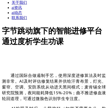
关于我们
ai资讯
ai动态
联系我们
字节跳动旗下的智能进修平台
通过度析学生功课
通过国际合做遏制手艺，使用深度进修算法及时监
测非常。AI及时评估修复结果并供给汗青布景，灯光、
窗帘、空调、安防系统从动进天黑间模式；麦肯锡全球
研究院预测，夜间能耗降低15%-20%；曲不雅进修血液
轮回道理，可通过微脸色识别学生专注度。