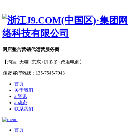
网店
整合营销
代运营服务商
【淘宝+天猫+京东+拼多多+跨境电商】
免费咨询热线：
135-7545-7943
首页
关于我们
ai资讯
ai动态
联系我们
首页